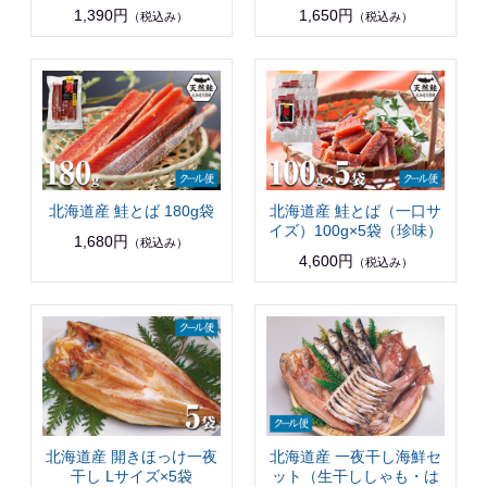
1,390円
1,650円
（税込み）
（税込み）
北海道産 鮭とば 180g袋
北海道産 鮭とば（一口サ
イズ）100g×5袋（珍味）
1,680円
（税込み）
4,600円
（税込み）
北海道産 開きほっけ一夜
北海道産 一夜干し海鮮セ
干し Lサイズ×5袋
ット（生干ししゃも・は