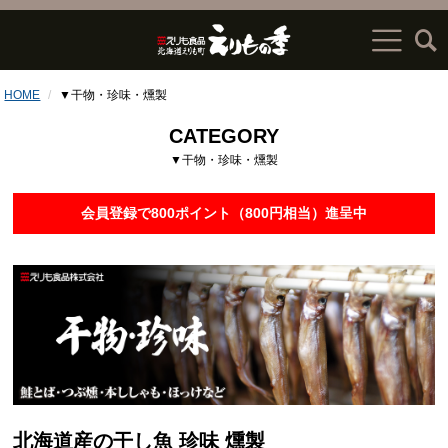
HOME
▼干物・珍味・燻製
CATEGORY
▼干物・珍味・燻製
会員登録で800ポイント（800円相当）進呈中
北海道産の干し魚 珍味 燻製