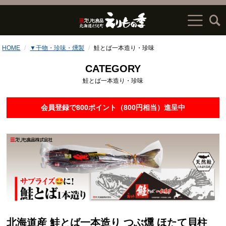
HOME
▼干物・珍味・燻製
鮭とば一本造り・珍味
CATEGORY
鮭とば一本造り・珍味
会員登録で800ポイント（800円相当）進呈中
北海道産 鮭とば一本造り つぶ燻 ほたて貝柱