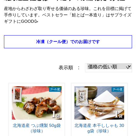
産地からわざわざ取り寄せる価値のある珍味。これを目標に掲げて
手作りしています。ベストセラー「鮭とば一本造り」はサプライズ
ギフトにGOOD🥳
冷凍（クール便）でのお届けです
表示順 :
北海道産 つぶ燻製 50g袋
北海道産 本干ししゃも 30
（珍味）
g袋（珍味）