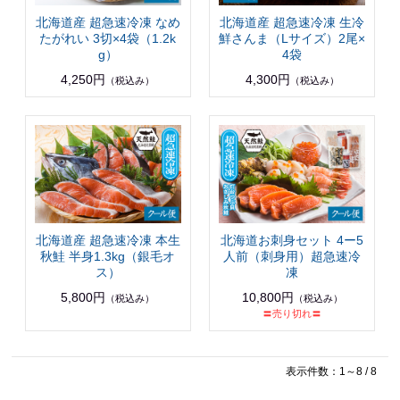
北海道産 超急速冷凍 なめ
北海道産 超急速冷凍 生冷
たがれい 3切×4袋（1.2k
鮮さんま（Lサイズ）2尾×
g）
4袋
4,250円
4,300円
（税込み）
（税込み）
北海道産 超急速冷凍 本生
北海道お刺身セット 4ー5
秋鮭 半身1.3kg（銀毛オ
人前（刺身用）超急速冷
ス）
凍
5,800円
10,800円
（税込み）
（税込み）
〓売り切れ〓
表示件数：1～8 / 8