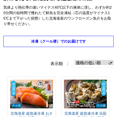
気体より熱伝導の速いマイナス40℃以下の液体に浸し、わずか約2
0分間の短時間で獲れたて鮮魚を完全凍結（芯の温度がマイナス1
5℃まで下がった状態）した北海道産のワンフローズン魚介をお取
り寄せください。
冷凍（クール便）でのお届けです
表示順 :
北海道産 超急速冷凍 おさ
北海道産 超急速冷凍 浜茹