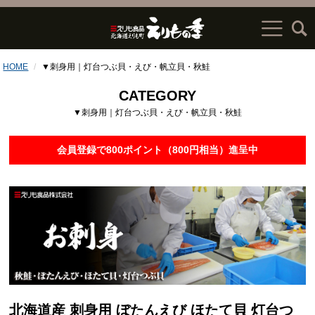
HOME
▼刺身用｜灯台つぶ貝・えび・帆立貝・秋鮭
CATEGORY
▼刺身用｜灯台つぶ貝・えび・帆立貝・秋鮭
会員登録で800ポイント（800円相当）進呈中
北海道産 刺身用 ぼたんえび ほたて貝 灯台つ