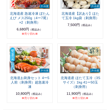
北海道産 急速冷凍 ぼたん
北海道産【訳あり】ほた
えび メス250g（4ー7尾）
て玉冷 1kg袋（刺身用）
×2（刺身用）
7,500円
（税込み）
6,680円
（税込み）
〓売り切れ〓
北海道お刺身セット 4ー5
北海道産 ほたて玉冷（3S
人前（刺身用）超急速冷
サイズ）1kg 41ー50玉
凍
（刺身用）
10,800円
11,900円
（税込み）
（税込み）
〓売り切れ〓
〓売り切れ〓