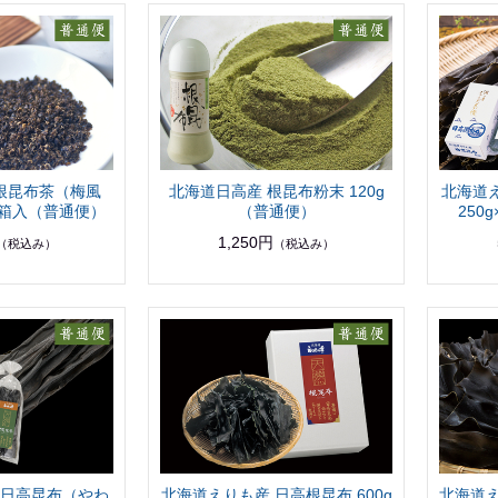
根昆布茶（梅風
北海道日高産 根昆布粉末 120g
北海道
／箱入（普通便）
（普通便）
250
1,250円
（税込み）
（税込み）
 日高昆布（やわ
北海道えりも産 日高根昆布 600g
北海道え