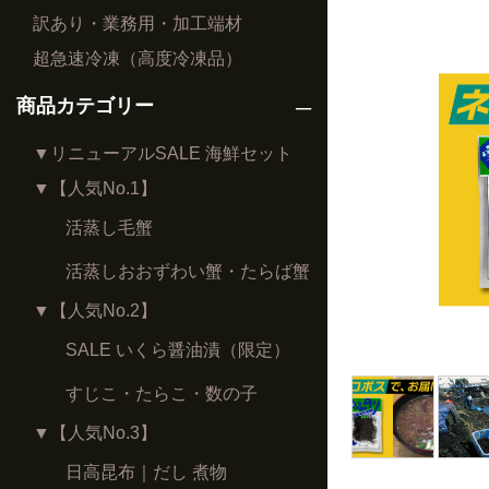
訳あり・業務用・加工端材
超急速冷凍（高度冷凍品）
商品カテゴリー
▼リニューアルSALE 海鮮セット
▼【人気No.1】
活蒸し毛蟹
活蒸しおおずわい蟹・たらば蟹
▼【人気No.2】
SALE いくら醤油漬（限定）
すじこ・たらこ・数の子
▼【人気No.3】
日高昆布｜だし 煮物