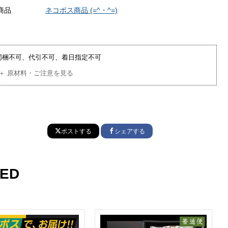
商品
ネコポス商品 (=^・^=)
️同梱不可、代引不可、着日指定不可
＋ 原材料・ご注意を見る
ポストする
シェアする
ED