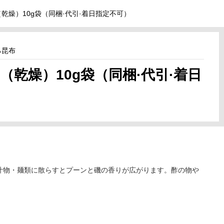
乾燥）10g袋（同梱·代引·着日指定不可）
ろ昆布
乾燥）10g袋（同梱·代引·着日
汁物・麺類に散らすとプーンと磯の香りが広がります。酢の物や