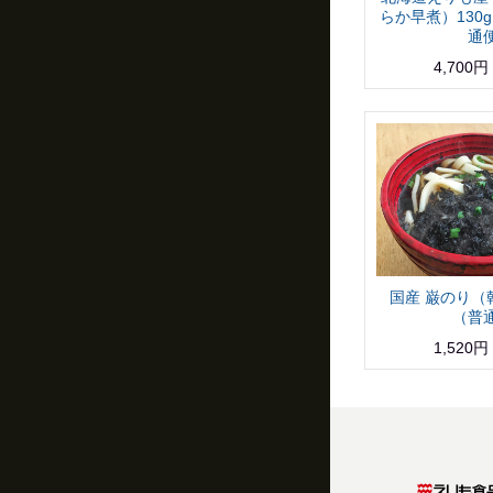
らか早煮）130
通
4,700円
国産 巌のり（乾
（普
1,520円