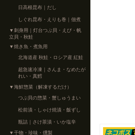
日高根昆布｜だし
しぐれ昆布・えりも巻｜佃煮
▼刺身用｜灯台つぶ貝・えび・帆
立貝・秋鮭
▼焼き魚・煮魚用
北海道産 秋鮭・ロシア産 紅鮭
超急速冷凍｜さんま・なめたが
れい・真鱈
▼海鮮惣菜（解凍するだけ）
つぶ貝の惣菜・蟹しゅうまい
松前漬・しゃけ焼漬・飯ずし
瓶詰｜さけ茶漬・いか塩辛
▼干物・珍味・燻製