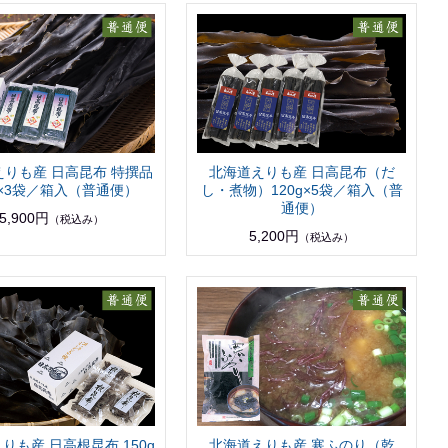
えりも産 日高昆布 特撰品
北海道えりも産 日高昆布（だ
g×3袋／箱入（普通便）
し・煮物）120g×5袋／箱入（普
通便）
5,900円
（税込み）
5,200円
（税込み）
りも産 日高根昆布 150g
北海道えりも産 寒ふのり（乾