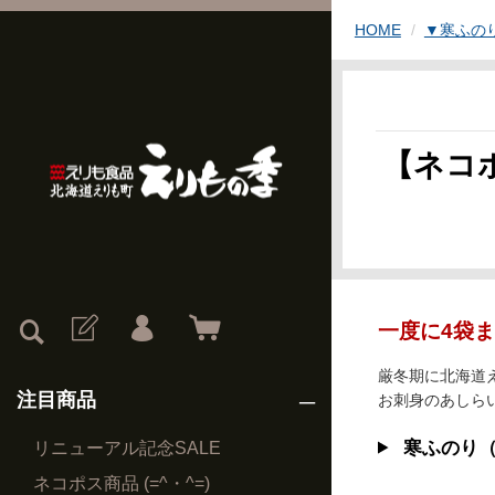
HOME
▼寒ふの
【ネコ
一度に4袋ま
厳冬期に北海道
注目商品
お刺身のあしら
寒ふのり（
リニューアル記念SALE
ネコポス商品 (=^・^=)