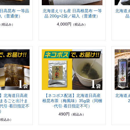
日高昆布 一等品
北海道えりも産 日高根昆布 一等
北海道
箱入（普通便）
品 200g×2袋／箱入（普通便）
品
4,000円
（税込み）
（税込み）
】北海道日高産
【ネコポス配送】北海道日高産
北海道
まるごと出汁ま
根昆布茶（梅風味）35g袋（同梱
·代引·着日指定不
·代引·着日指定不可）
）
490円
（税込み）
（税込み）