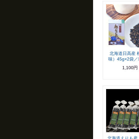
北海道日高産 
味）45g×2袋
1,100円
北海道えりも産