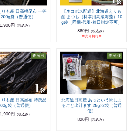
えりも産 日高根昆布 一等
【ネコポス配送】北海道えりも
 200g袋（普通便）
産 まつも（料亭用高級海藻）10
g袋（同梱·代引·着日指定不可）
1,900円
（税込み）
360円
（税込み）
〓売り切れ〓
えりも産 日高昆布 特撰品
北海道日高産 あっという間にま
200g袋（普通便）
るごと出汁ます 25g×2袋（普通
便）
1,900円
（税込み）
820円
（税込み）