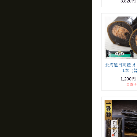
3,820円
北海道日高産 え
1本（
1,200円
〓売り