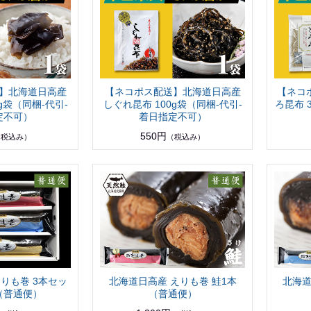
】北海道日高産
【ネコポス配送】北海道日高産
【ネコ
g袋（同梱-代引-
しぐれ昆布 100g袋（同梱-代引-
ろ昆布 
定不可）
着日指定不可）
550円
（税込み）
（税込み）
りも巻 3本セッ
北海道日高産 えりも巻 鮭1本
北海道
（普通便）
（普通便）