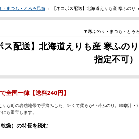
り・まつも・とろろ昆布
【ネコポス配送】北海道えりも産 寒ふのり（
▼寒ふのり・まつも・とろ
ポス配送】北海道えりも産 寒ふのり（
指定不可）
で全国一律【送料240円】
えりも町の岩礁地帯で手摘みした、細くて柔らかい若ふのり。味噌汁・
いにも重宝します。
乾燥）の特長を読む