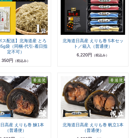
ポス配送】北海道産 とろ
北海道日高産 えりも巻 5本セッ
35g袋（同梱-代引-着日指
ト／箱入（普通便）
定不可）
6,220円
（税込み）
350円
（税込み）
日高産 えりも巻 鰊1本
北海道日高産 えりも巻 帆立1本
（普通便）
（普通便）