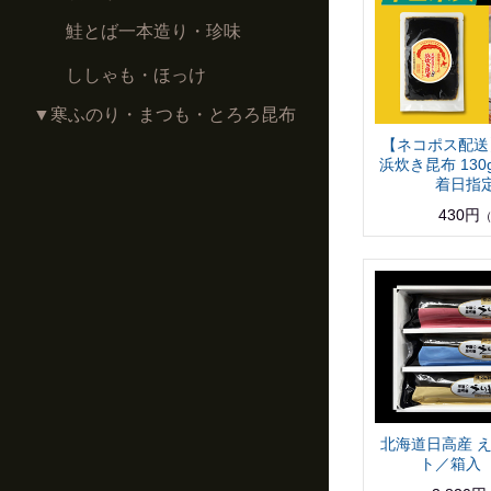
鮭とば一本造り・珍味
ししゃも・ほっけ
▼寒ふのり・まつも・とろろ昆布
【ネコポス配送
浜炊き昆布 130
着日指
430円
北海道日高産 え
ト／箱入