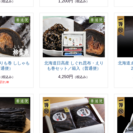
1,200円
（税込み）
（税込み）
りも巻 ししゃも
北海道日高産 しぐれ昆布・えり
北海道
普通便）
も巻セット／箱入（普通便）
4,250円
（税込み）
（税込み）
切れ〓