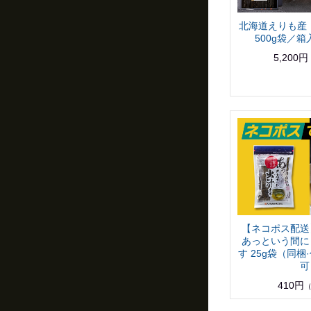
北海道えりも産 
500g袋／
5,200円
【ネコポス配送
あっという間に
す 25g袋（同梱
可
410円