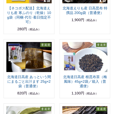
【ネコポス配送】北海道え
北海道えりも産 日高昆布 特
りも産 寒ふのり（乾燥）10
撰品 200g袋（普通便）
g袋（同梱·代引·着日指定不
1,900円
（税込み）
可）
280円
（税込み）
北海道日高産 あっという間
北海道日高産 根昆布茶（梅
にまるごと出汁ます 25g×2
風味）45g×2袋／箱入（普
袋（普通便）
通便）
820円
1,100円
（税込み）
（税込み）