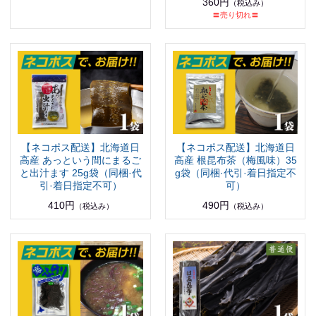
360円
（税込み）
〓売り切れ〓
【ネコポス配送】北海道日
【ネコポス配送】北海道日
高産 あっという間にまるご
高産 根昆布茶（梅風味）35
と出汁ます 25g袋（同梱·代
g袋（同梱·代引·着日指定不
引·着日指定不可）
可）
410円
490円
（税込み）
（税込み）