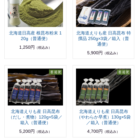
北海道日高産 根昆布粉末 1
北海道えりも産 日高昆布 特
20g（普通便）
撰品 250g×3袋／箱入（普
通便）
1,250円
（税込み）
5,900円
（税込み）
北海道えりも産 日高昆布
北海道えりも産 日高昆布
（だし・煮物）120g×5袋／
（やわらか早煮）130g×5袋
箱入（普通便）
／箱入（普通便）
5,200円
4,700円
（税込み）
（税込み）