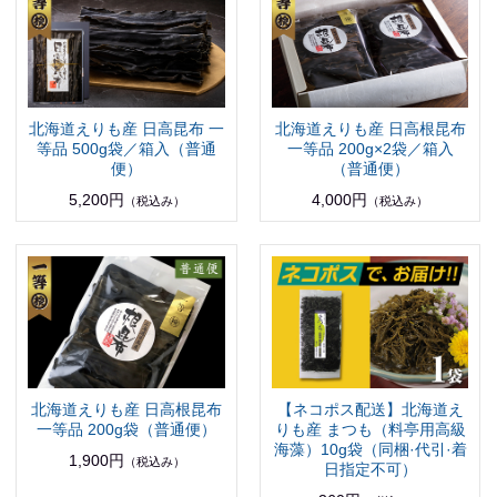
北海道えりも産 日高昆布 一
北海道えりも産 日高根昆布
等品 500g袋／箱入（普通
一等品 200g×2袋／箱入
便）
（普通便）
5,200円
4,000円
（税込み）
（税込み）
北海道えりも産 日高根昆布
【ネコポス配送】北海道え
一等品 200g袋（普通便）
りも産 まつも（料亭用高級
海藻）10g袋（同梱·代引·着
1,900円
（税込み）
日指定不可）